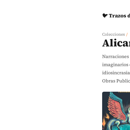
🐦 Trazos 
Colecciones
/
Alica
Narraciones 
imaginarios 
idiosincrasi
Obras Publi