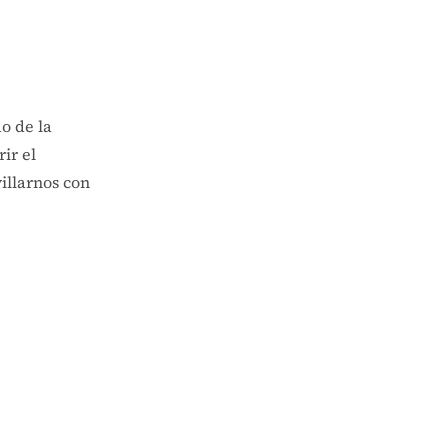
o de la
ir el
illarnos con