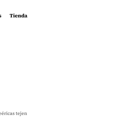
s
Tienda
eéricas tejen